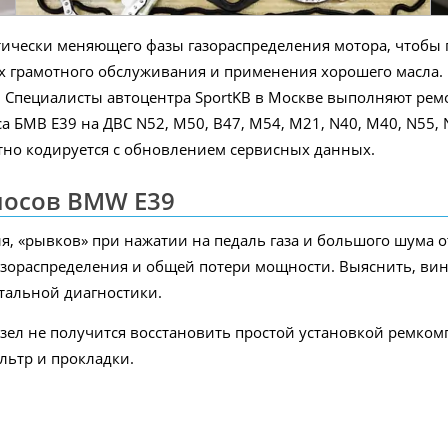
тически меняющего фазы газораспределения мотора, чтобы 
виях грамотного обслуживания и применения хорошего масла. 
. Специалисты автоцентра SportKB в Москве выполняют ремо
са БМВ E39 на ДВС N52, M50, B47, M54, M21, N40, M40, N55,
тно кодируется с обновлением сервисных данных.
носов BMW E39
, «рывков» при нажатии на педаль газа и большого шума 
азораспределения и общей потери мощности. Выяснить, вин
тальной диагностики.
ел не получится восстановить простой установкой ремкомпл
льтр и прокладки.