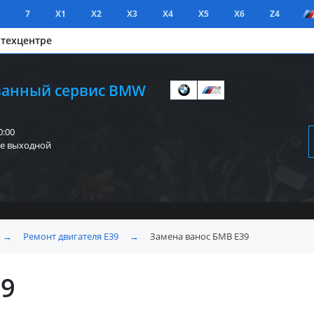
7
X1
X2
X3
X4
X5
X6
Z4
 техцентре
анный сервис BMW
0:00
е выходной
→
Ремонт двигателя E39
→
Замена ванос БМВ E39
39