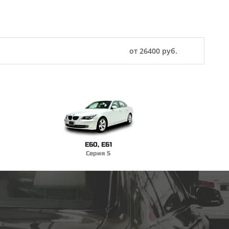
от 26400 руб.
E60, E61
Серия 5