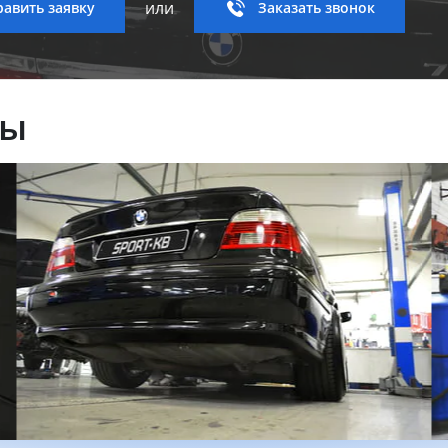
или
авить заявку
Заказать звонок
ны