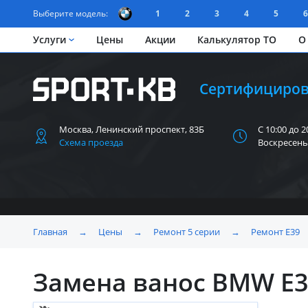
Выберите модель:
1
2
3
4
5
6
Услуги
Цены
Акции
Калькулятор ТО
О
Сертифициров
Москва, Ленинский
проспект, 83Б
С 10:00 до 2
Схема проезда
Воскресень
Главная
→
Цены
→
Ремонт 5 серии
→
Ремонт Е39
Замена ванос BMW E