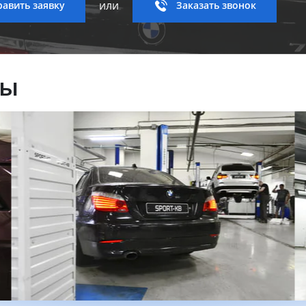
или
авить заявку
Заказать звонок
ны