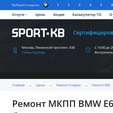
Выберите модель:
1
2
3
4
5
6
Услуги
Цены
Акции
Калькулятор ТО
О
Сертифициров
Москва, Ленинский
проспект, 83Б
С 10:00 до 2
Схема проезда
Воскресень
Главная
→
Цены
→
Ремонт 5 серии
→
Ремонт Е60
Ремонт МКПП BMW E