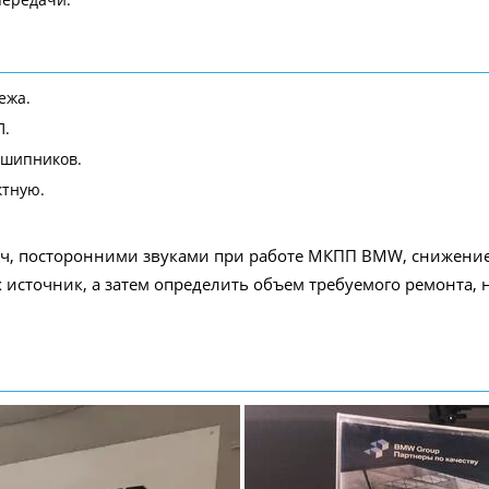
ежа.
П.
дшипников.
ктную.
ч, посторонними звуками при работе МКПП BMW, снижением
источник, а затем определить объем требуемого ремонта, н