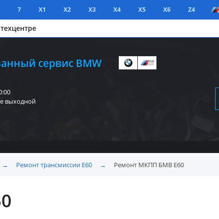
7
X1
X2
X3
X4
X5
X6
Z4
 техцентре
анный сервис BMW
0:00
е выходной
→
Ремонт трансмиссии E60
→
Ремонт МКПП БМВ E60
60