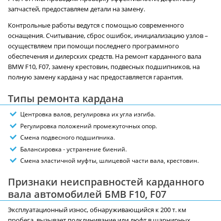
запчастей, предоставляем детали на замену.
Контрольные работы ведутся с помощью современного
оснащения. Считывание, сброс ошибок, инициализацию узлов –
осуществляем при помощи последнего программного
обеспечения и дилерских средств. На ремонт карданного вала
BMW F10, F07, замену крестовин, подвесных подшипников, на
полную замену кардана у нас предоставляется гарантия.
Типы ремонта кардана
Центровка валов, регулировка их угла изгиба.
Регулировка положений промежуточных опор.
Смена подвесного подшипника.
Балансировка - устранение биений.
Смена эластичной муфты, шлицевой части вала, крестовин.
Признаки неисправностей карданного
вала автомобилей БМВ F10, F07
Эксплуатационный износ, обнаруживающийся к 200 т. км
пробега, вызывает подклинивание или люфт в шарнирных