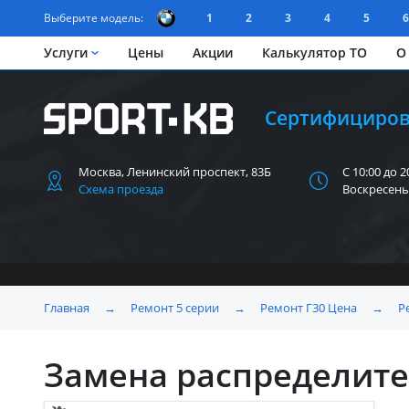
Выберите модель:
1
2
3
4
5
6
Услуги
Цены
Акции
Калькулятор ТО
О
Сертифициров
Москва, Ленинский
проспект, 83Б
С 10:00 до 2
Схема проезда
Воскресень
Главная
→
Ремонт 5 серии
→
Ремонт Г30 Цена
→
Р
Замена распределите