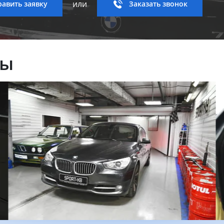
или
авить заявку
Заказать звонок
ны