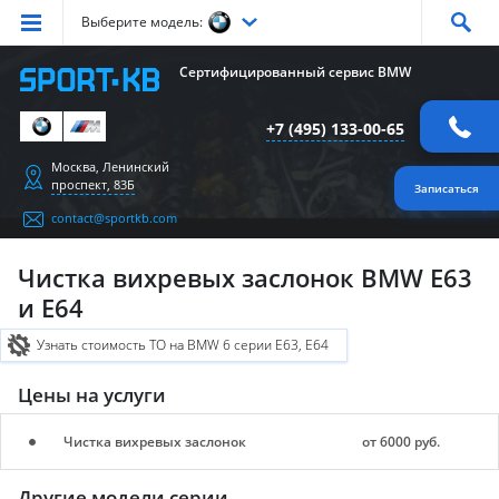
Выберите модель:
Серия
1
Серия
2
Серия
3
Серия
4
Серия
5
Сертифицированный сервис BMW
Серия
6
Серия
7
Серия
X1
Серия
X2
Серия
X3
+7 (495) 133-00-65
Серия
X4
Серия
X5
Серия
X6
Серия
Z4
Серия
M
Москва, Ленинский
проспект, 83Б
Записаться
contact@sportkb.com
Чистка вихревых заслонок BMW E63
и E64
Узнать стоимость ТО на BMW 6 серии E63, E64
Цены на услуги
Чистка вихревых заслонок
от 6000 руб.
Другие модели серии