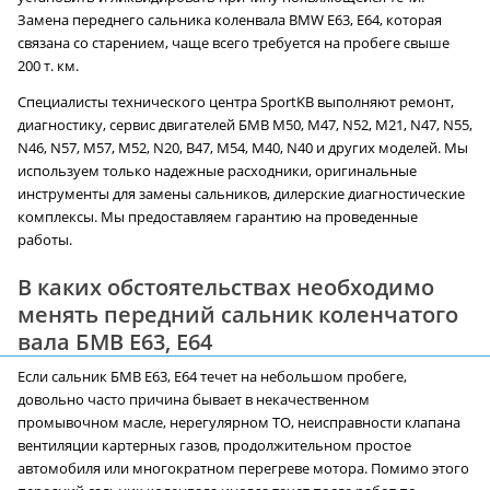
Замена переднего сальника коленвала BMW E63, E64, которая
связана со старением, чаще всего требуется на пробеге свыше
200 т. км.
Специалисты технического центра SportKB выполняют ремонт,
диагностику, сервис двигателей БМВ M50, M47, N52, M21, N47, N55,
N46, N57, M57, M52, N20, B47, M54, M40, N40 и других моделей. Мы
используем только надежные расходники, оригинальные
инструменты для замены сальников, дилерские диагностические
комплексы. Мы предоставляем гарантию на проведенные
работы.
В каких обстоятельствах необходимо
менять передний сальник коленчатого
вала БМВ E63, E64
Если сальник БМВ E63, E64 течет на небольшом пробеге,
довольно часто причина бывает в некачественном
промывочном масле, нерегулярном ТО, неисправности клапана
вентиляции картерных газов, продолжительном простое
автомобиля или многократном перегреве мотора. Помимо этого