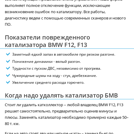
выполняет полное отключение функции, исключающее
возникновение ошибок по катализатору. Все работы,
диагностику ведем с помощью современных сканеров и нового
ПО.
Показатели поврежденного
катализатора BMW F12, F13
Заметный едкий запах в автомобиле при резком разгоне.
Понижение динамики - вялый разгон.
Трудности с пуском ДВС, независимо от прогрева.
Чужеродные шумы на ходу - стук, дребезжание.
Увеличение среднего расхода горючего.
Когда надо удалять катализатор БМВ
Стоит ли удалить катколлектор – любой владелец BMW F12, F13
решает самостоятельно, предварительно оценив минусы и
плюсы. Заменять катализатор необходимо примерно каждые 50–
80 т. км.
Если на авто стоят два или четыре «ката» – замена бьет по