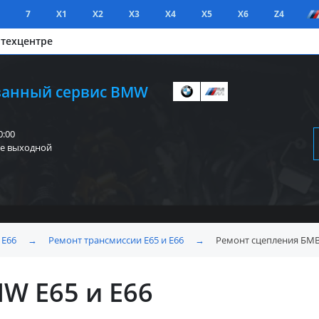
7
X1
X2
X3
X4
X5
X6
Z4
 техцентре
анный сервис BMW
0:00
е выходной
 E66
→
Ремонт трансмиссии E65 и E66
→
Ремонт сцепления БМВ 
W E65 и E66