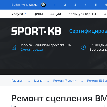
Выберите модель:
1
2
3
4
5
6
Услуги
Цены
Акции
Калькулятор ТО
О
Сертифициров
Москва, Ленинский
проспект, 83Б
С 10:00 до 2
Схема проезда
Воскресень
Главная
→
Цены
→
Ремонт 7 серии
→
Ремонт E65 и
Ремонт сцепления BM