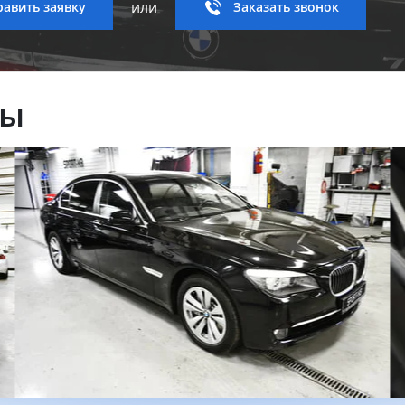
или
авить заявку
Заказать звонок
ны