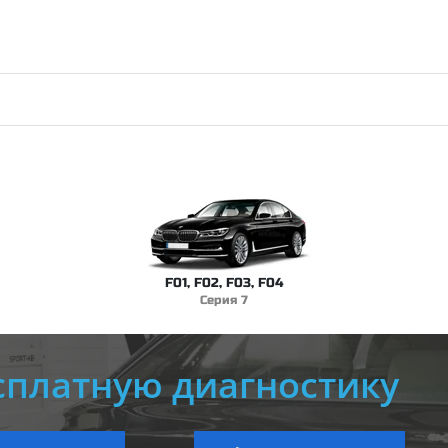
F01, F02, F03, F04
Серия 7
сплатную диагностику