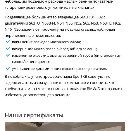
небольшим подъемом расхода масла – ранние показатели
«старения» резинового уплотнителя на клапанах.
Подавляющее большинство владельцев БМВ F01, F02 с
двигателями S63TU, N63B44, N54, N55, N52, S63, N53, N63TU, N62,
N46, N20 замечают проблему на поздних стадиях, наблюдая
перечисленные ниже явления:
повышение расходов моторного масла;
почернение масла после очередной его замены;
изменение окраски дыма из выхлопной трубы (он становится
сизого/синего цвета);
уменьшение динамических характеристик двигателя.
В подобных случаях профессионалы SportKB советуют не
задерживаться, а сразу звонить в компанию и говорить, что
требуется замена маслосъемных колпачков BMW. Это позволит
избежать дорогостоящего ремонта.
Наши сертификаты