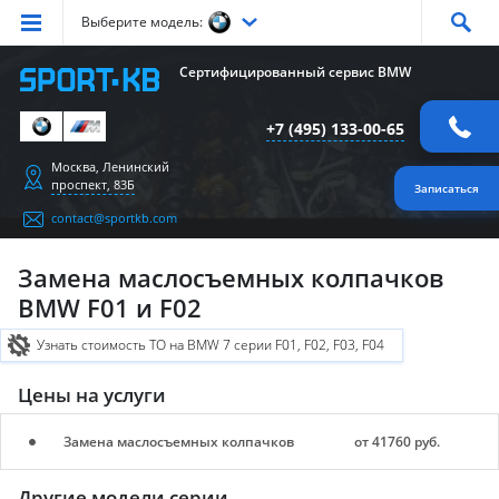
Выберите модель:
Серия
1
Серия
2
Серия
3
Серия
4
Серия
5
Сертифицированный сервис BMW
Серия
6
Серия
7
Серия
X1
Серия
X2
Серия
X3
+7 (495) 133-00-65
Серия
X4
Серия
X5
Серия
X6
Серия
Z4
Серия
M
Москва, Ленинский
проспект, 83Б
Записаться
contact@sportkb.com
Замена маслосъемных колпачков
BMW F01 и F02
Узнать стоимость ТО на BMW 7 серии F01, F02, F03, F04
Цены на услуги
Замена маслосъемных колпачков
от 41760 руб.
Другие модели серии