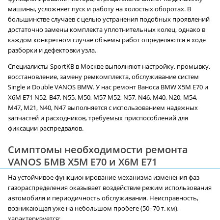
машины, усложняет пуск и работу на холостых оборотах. В
большинстве случаев с целью устранения подобных проявлений
достаточно замены комплекта уплотнительных колец, однако в
каждом конкретном случае объемы работ определяются в ходе
разборки и дефектовки узла.
Специалисты SportKB в Москве выполняют настройку, промывку,
восстановление, замену ремкомплекта, обслуживание систем
Single и Double VANOS BMW. У нас ремонт Ваноса BMW X5M E70 и
X6M E71 N52, B47, N55, M50, M57 M52, N57, N46, M40, N20, M54,
M47, M21, N40, N47 выполняется с использованием надежных
запчастей и расходников, требуемых приспособлений для
фиксации распредвалов.
Симптомы необходимости ремонта
VANOS БМВ X5M E70 и X6M E71
На устойчивое функционирование механизма изменения фаз
газораспределения оказывает воздействие режим использования
автомобиля и периодичность обслуживания. Неисправность,
возникающая уже на небольшом пробеге (50–70 т. км),
характеризуется: