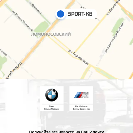
Sheer
The Ultimate
Driving Pleasure
Driving Experience
Получайте все новости на Вашу почту