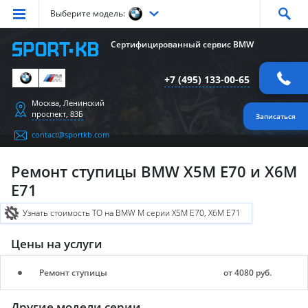
Выберите модель:
Серия
1
Серия
2
Серия
3
Серия
4
Серия
5
Сертифицированный сервис BMW
Серия
6
Серия
7
Серия
X1
Серия
X2
Серия
X3
+7 (495) 133-00-65
Серия
X4
Серия
X5
Серия
X6
Серия
Z4
Серия
M
Москва, Ленинский
проспект, 83Б
Записаться
contact@sportkb.com
Ремонт ступицы BMW X5M E70 и X6M
E71
Узнать стоимость ТО на BMW M серии X5M E70, X6M E71
Цены на услуги
Ремонт ступицы
от 4080 руб.
Другие модели серии