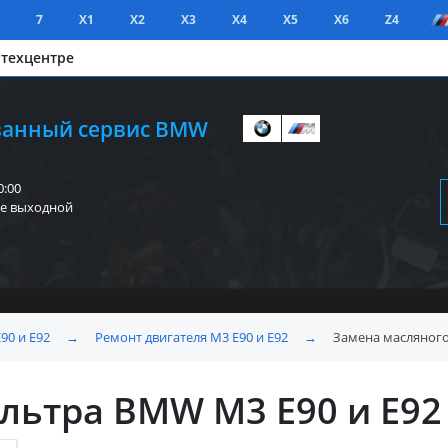
7
X1
X2
X3
X4
X5
X6
Z4
 техцентре
анный сервис BMW
0:00
е выходной
90 и E92
→
Ремонт двигателя M3 E90 и E92
→
Замена масляного
льтра BMW M3 E90 и E92