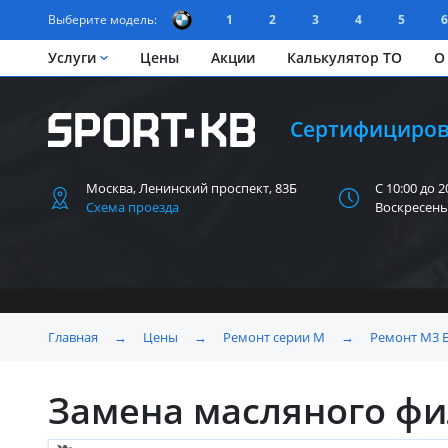
Выберите модель:
1
2
3
4
5
6
Услуги
Цены
Акции
Калькулятор ТО
О
Сертифициров
Москва, Ленинский
проспект, 83Б
С 10:00 до 2
Схема проезда
Воскресень
Главная
→
Цены
→
Ремонт серии M
→
Ремонт M3 E
Замена масляного фи