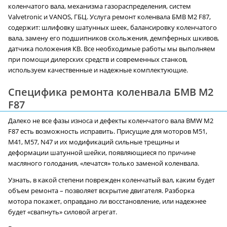
коленчатого вала, механизма газораспределения, систем
Valvetronic и VANOS, ГБЦ. Услуга ремонт коленвала БМВ M2 F87,
содержит: шлифовку шатунных шеек, балансировку коленчатого
вала, замену его подшипников скольжения, демпферных шкивов,
датчика положения КВ. Все необходимые работы мы выполняем
при помощи дилерских средств и современных станков,
используем качественные и надежные комплектующие.
Специфика ремонта коленвала БМВ M2
F87
Далеко не все фазы износа и дефекты коленчатого вала BMW M2
F87 есть возможность исправить. Присущие для моторов M51,
M41, M57, N47 и их модификаций сильные трещины и
деформации шатунной шейки, появляющиеся по причине
масляного голодания, «лечатся» только заменой коленвала.
Узнать, в какой степени поврежден коленчатый вал, каким будет
объем ремонта – позволяет вскрытие двигателя. Разборка
мотора покажет, оправдано ли восстановление, или надежнее
будет «свапнуть» силовой агрегат.