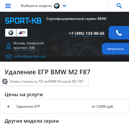
Выберите модель:
Серия
1
Серия
2
Серия
3
Серия
4
Серия
5
Сертифицированный сервис BMW
Серия
6
Серия
7
Серия
X1
Серия
X2
Серия
X3
+7 (495) 133-00-65
Серия
X4
Серия
X5
Серия
X6
Серия
Z4
Серия
M
Москва, Ленинский
проспект, 83Б
Записаться
contact@sportkb.com
Удаление ЕГР BMW M2 F87
Узнать стоимость ТО на BMW M серии M2 F87
Цены на услуги
Удаление ЕГР
от 12000 руб.
Другие модели серии