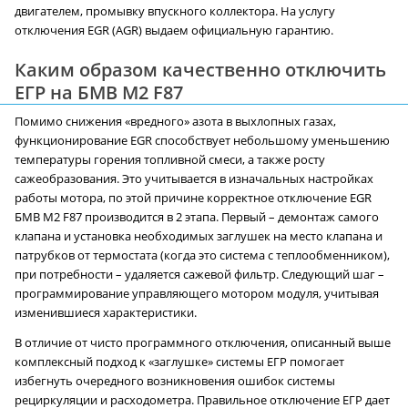
двигателем, промывку впускного коллектора. На услугу
отключения EGR (AGR) выдаем официальную гарантию.
Каким образом качественно отключить
ЕГР на БМВ M2 F87
Помимо снижения «вредного» азота в выхлопных газах,
функционирование EGR способствует небольшому уменьшению
температуры горения топливной смеси, а также росту
сажеобразования. Это учитывается в изначальных настройках
работы мотора, по этой причине корректное отключение EGR
БМВ M2 F87 производится в 2 этапа. Первый – демонтаж самого
клапана и установка необходимых заглушек на место клапана и
патрубков от термостата (когда это система с теплообменником),
при потребности – удаляется сажевой фильтр. Следующий шаг –
программирование управляющего мотором модуля, учитывая
изменившиеся характеристики.
В отличие от чисто программного отключения, описанный выше
комплексный подход к «заглушке» системы ЕГР помогает
избегнуть очередного возникновения ошибок системы
рециркуляции и расходометра. Правильное отключение ЕГР дает