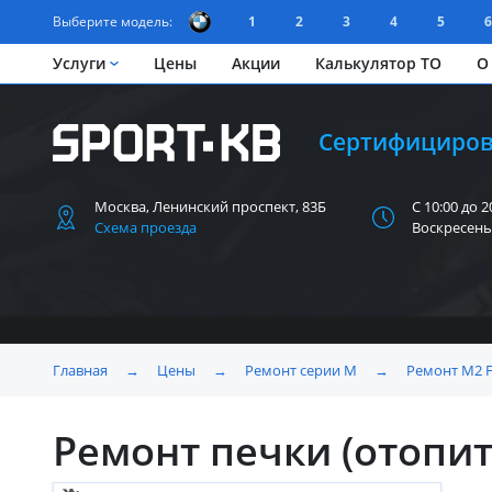
Выберите модель:
1
2
3
4
5
6
Услуги
Цены
Акции
Калькулятор ТО
О
Сертифициров
Москва, Ленинский
проспект, 83Б
С 10:00 до 2
Схема проезда
Воскресень
Главная
→
Цены
→
Ремонт серии M
→
Ремонт M2 
Ремонт печки (отопи