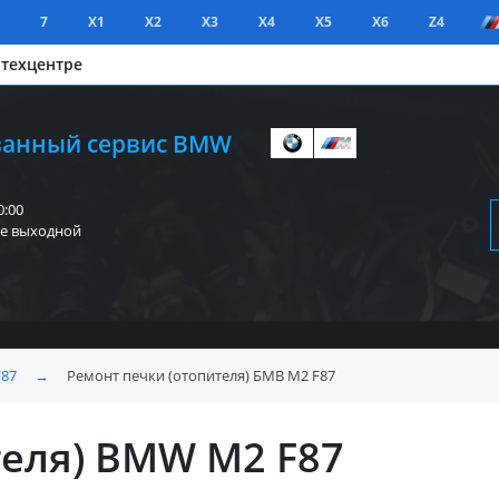
7
X1
X2
X3
X4
X5
X6
Z4
 техцентре
анный сервис BMW
0:00
е выходной
F87
→
Ремонт печки (отопителя) БМВ M2 F87
теля) BMW M2 F87