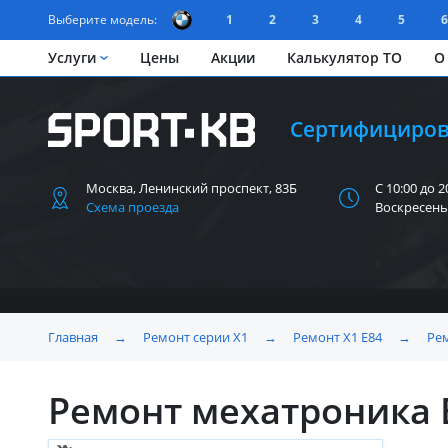
Выберите модель:
1
2
3
4
5
6
Услуги
Цены
Акции
Калькулятор ТО
О
Сертифициров
Москва, Ленинский
проспект, 83Б
С 10:00 до 2
Схема проезда
Воскресень
Главная
→
Ремонт серии X1
→
Ремонт X1 Е84
→
Рем
Ремонт мехатроника 