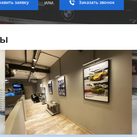
или
авить заявку
Заказать звонок
ны