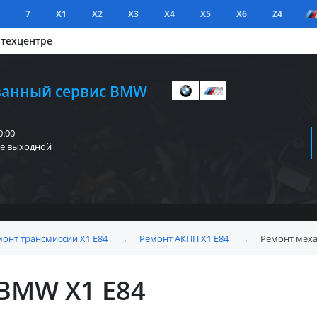
7
X1
X2
X3
X4
X5
X6
Z4
 техцентре
анный сервис BMW
0:00
е выходной
онт трансмиссии X1 E84
→
Ремонт АКПП X1 E84
→
Ремонт меха
BMW X1 E84