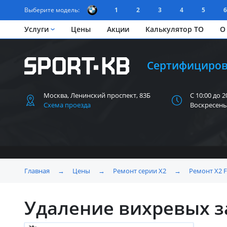
Выберите модель:
1
2
3
4
5
6
Услуги
Цены
Акции
Калькулятор ТО
О
Сертифициров
Москва, Ленинский
проспект, 83Б
С 10:00 до 2
Схема проезда
Воскресень
Главная
→
Цены
→
Ремонт серии X2
→
Ремонт X2 
Удаление вихревых з