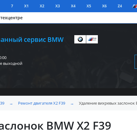
7
X1
X2
X3
X4
X5
X6
Z4
 техцентре
анный сервис BMW
0:00
е выходной
F39
→
Ремонт двигателя X2 F39
→
Удаление вихревых заслонок 
аслонок BMW X2 F39