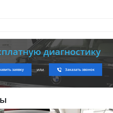
сплатную диагностику
или
авить заявку
Заказать звонок
ны