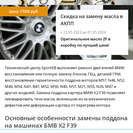
Цена 17000 руб.
Скидка на замену масла в
АКПП
с 23.05.2023 до 01.05.2024
Оригинальное масло ZF в
коробку по лучшей цене!
Технический центр SportKB выполняет ремонт двигателей BMW:
восстановление или полную замену блоков, ГБЦ, деталей ГРМ,
восстановление герметичности поддона моторов M57, N46, N52,
M40, M54, N47, B47, M52, M50, N40, N57, M21, N55, N20, M47 и
других моделей. Замена поддона картера BMW X2 F39 позволяет
ликвидировать течи масла, возникшие из-за механических
дефектов или деформации картера от перегрева мотора.
Основные особенности замены поддона
на машинах БМВ X2 F39