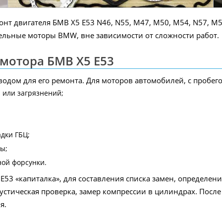
т двигателя БМВ X5 E53 N46, N55, M47, M50, M54, N57, M57
льные моторы BMW, вне зависимости от сложности работ.
мотора БМВ X5 E53
одом для его ремонта. Для моторов автомобилей, с пробего
 или загрязнений;
дки ГБЦ;
ы;
ной форсунки.
E53 «капиталка», для составления списка замен, определен
кустическая проверка, замер компрессии в цилиндрах. Посл
я.