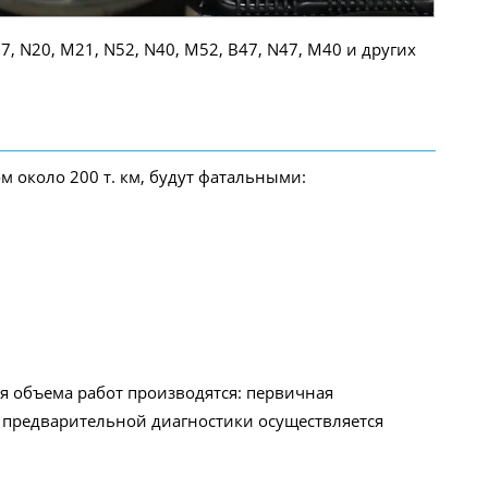
, N20, M21, N52, N40, M52, B47, N47, M40 и других
м около 200 т. км, будут фатальными:
ия объема работ производятся: первичная
е предварительной диагностики осуществляется