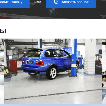
или
авить заявку
Заказать звонок
ны