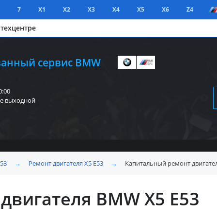
7
X1
X2
X3
X4
X5
X6
Z4
 техцентре
анный сервис BMW
0:00
е выходной
E53
→
Ремонт двигателя X5 E53
→
Капитальный ремонт двигател
двигателя BMW X5 E53