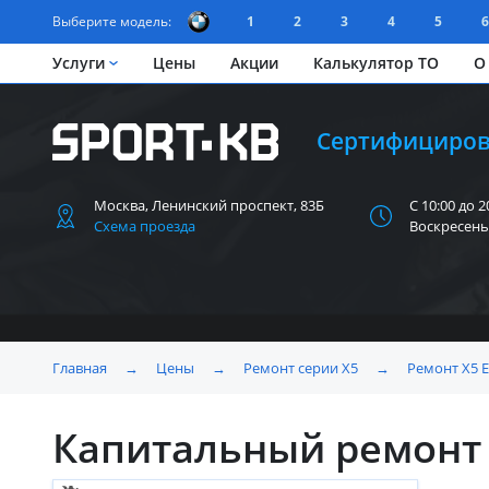
Выберите модель:
1
2
3
4
5
6
Услуги
Цены
Акции
Калькулятор ТО
О
Сертифициров
Москва, Ленинский
проспект, 83Б
С 10:00 до 2
Схема проезда
Воскресень
Главная
→
Цены
→
Ремонт серии X5
→
Ремонт X5 
Капитальный ремонт 