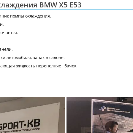
хлаждения BMW X5 E53
ипник помпы охлаждения.
и.
ючается.
анели.
ки автомобиля, запах в салоне.
дающая жидкость переполняет бачок.