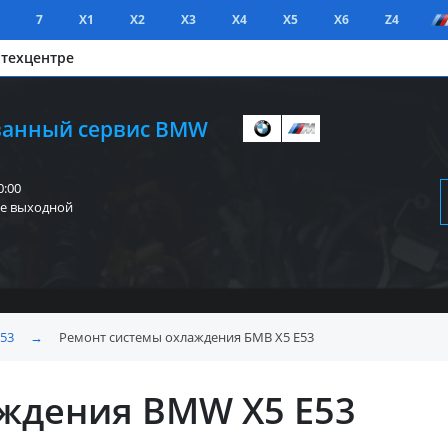
7
X1
X2
X3
X4
X5
X6
Z4
 техцентре
анный сервис BMW
0:00
е выходной
E53
→
Ремонт системы охлаждения БМВ X5 E53
ждения BMW X5 E53