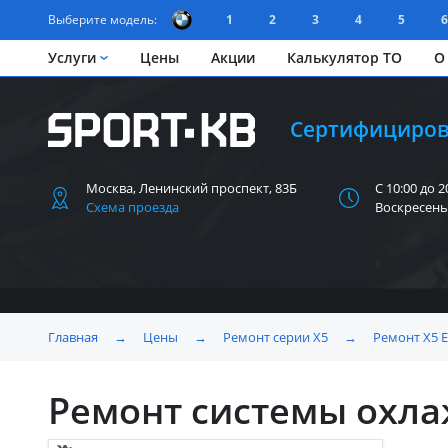
Выберите модель:
1
2
3
4
5
6
Услуги
Цены
Акции
Калькулятор ТО
О
Сертифициров
Москва, Ленинский
проспект, 83Б
С 10:00 до 2
Схема проезда
Воскресень
Главная
→
Цены
→
Ремонт серии X5
→
Ремонт X5 
Ремонт системы охла