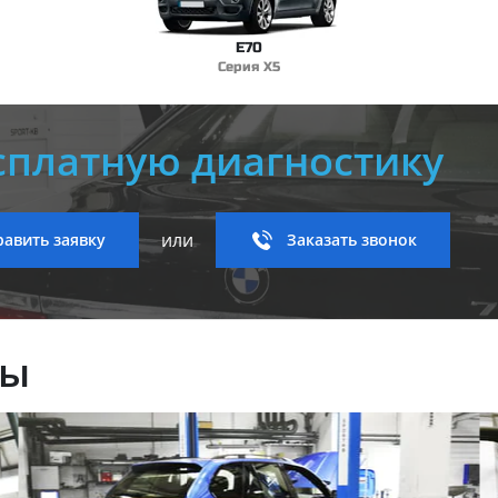
E70
Серия X5
сплатную диагностику
или
авить заявку
Заказать звонок
ны