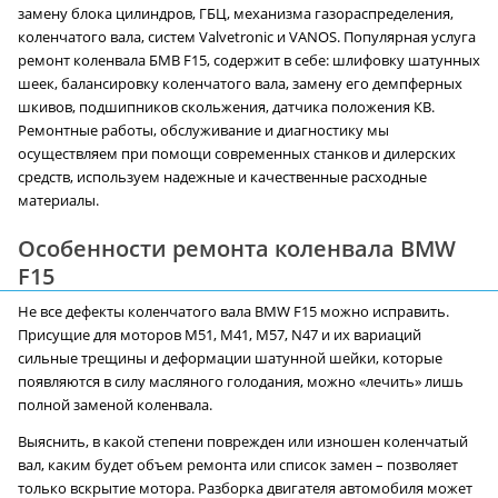
замену блока цилиндров, ГБЦ, механизма газораспределения,
коленчатого вала, систем Valvetronic и VANOS. Популярная услуга
ремонт коленвала БМВ F15, содержит в себе: шлифовку шатунных
шеек, балансировку коленчатого вала, замену его демпферных
шкивов, подшипников скольжения, датчика положения КВ.
Ремонтные работы, обслуживание и диагностику мы
осуществляем при помощи современных станков и дилерских
средств, используем надежные и качественные расходные
материалы.
Особенности ремонта коленвала BMW
F15
Не все дефекты коленчатого вала BMW F15 можно исправить.
Присущие для моторов M51, M41, M57, N47 и их вариаций
сильные трещины и деформации шатунной шейки, которые
появляются в силу масляного голодания, можно «лечить» лишь
полной заменой коленвала.
Выяснить, в какой степени поврежден или изношен коленчатый
вал, каким будет объем ремонта или список замен – позволяет
только вскрытие мотора. Разборка двигателя автомобиля может