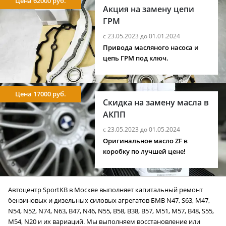
Цена 62000 руб.
Акция на замену цепи
ГРМ
с 23.05.2023 до 01.01.2024
Привода масляного насоса и
цепь ГРМ под ключ.
Цена 17000 руб.
Скидка на замену масла в
АКПП
с 23.05.2023 до 01.05.2024
Оригинальное масло ZF в
коробку по лучшей цене!
Автоцентр SportKB в Москве выполняет капитальный ремонт
бензиновых и дизельных силовых агрегатов БМВ N47, S63, M47,
N54, N52, N74, N63, B47, N46, N55, B58, B38, B57, M51, M57, B48, S55,
M54, N20 и их вариаций. Мы выполняем восстановление или