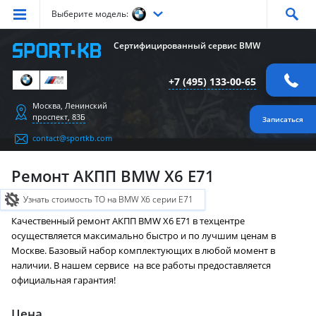
Выберите модель:
Серия
1
Серия
2
Серия
3
Серия
4
Серия
5
Сертифицированный сервис BMW
Серия
6
Серия
7
Серия
X1
Серия
X2
Серия
X3
+7 (495) 133-00-65
Серия
X4
Серия
X5
Серия
X6
Серия
Z4
Серия
M
Москва, Ленинский
проспект, 83Б
Записаться
contact@sportkb.com
Ремонт АКПП BMW X6 E71
Узнать стоимость ТО на BMW X6 серии E71
Качественный ремонт АКПП BMW X6 E71 в техцентре
осуществляется максимально быстро и по лучшим ценам в
Москве. Базовый набор комплектующих в любой момент в
наличии. В нашем сервисе на все работы предоставляется
официальная гарантия!
Цена