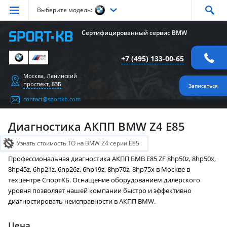
Выберите модель:
Серия
1
Серия
2
Серия
3
Серия
4
Серия
5
Сертифицированный сервис BMW
Серия
6
Серия
7
Серия
X1
Серия
X2
Серия
X3
+7 (495) 133-00-65
Серия
X4
Серия
X5
Серия
X6
Серия
Z4
Серия
M
Москва, Ленинский
проспект, 83Б
Записаться
contact@sportkb.com
Диагностика АКПП BMW Z4 E85
Узнать стоимость ТО на BMW Z4 серии E85
Профессиональная диагностика АКПП БМВ E85 ZF 8hp50z, 8hp50x,
8hp45z, 6hp21z, 6hp26z, 6hp19z, 8hp70z, 8hp75x в Москве в
техцентре СпортКБ. Оснащение оборудованием дилерского
уровня позволяет нашей компании быстро и эффективно
диагностировать неисправности в АКПП BMW.
Цена