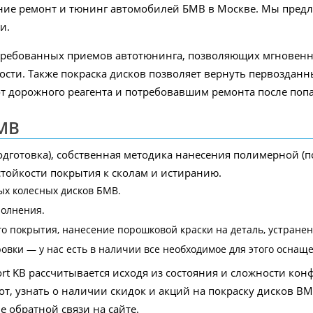
вание ремонт и тюнинг автомобилей БМВ в Москве. Мы пре
и.
стребованных приемов автотюнинга, позволяющих мгновенн
сти. Также покраска дисков позволяет вернуть первозданн
 дорожного реагента и потребовавшим ремонта после поп
МВ
одготовка), собственная методика нанесения полимерной 
тойкости покрытия к сколам и истиранию.
х колесных дисков БМВ.
полнения.
го покрытия, нанесение порошковой краски на деталь, устране
ки — у нас есть в наличии все необходимое для этого оснащен
rt KB рассчитывается исходя из состояния и сложности кон
т, узнать о наличии скидок и акций на покраску дисков B
е обратной связи на сайте.