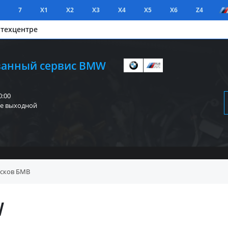
7
X1
X2
X3
X4
X5
X6
Z4
 техцентре
анный сервис BMW
0:00
е выходной
исков БМВ
W