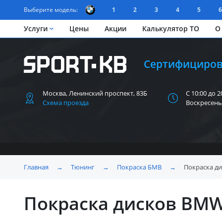
Выберите модель:
1
2
3
4
5
6
Услуги
Цены
Акции
Калькулятор ТО
О
Сертифициров
Москва, Ленинский
проспект, 83Б
С 10:00 до 2
Схема проезда
Воскресень
Главная
→
Тюнинг
→
Покраска БМВ
→
Покраска д
Покраска дисков BM