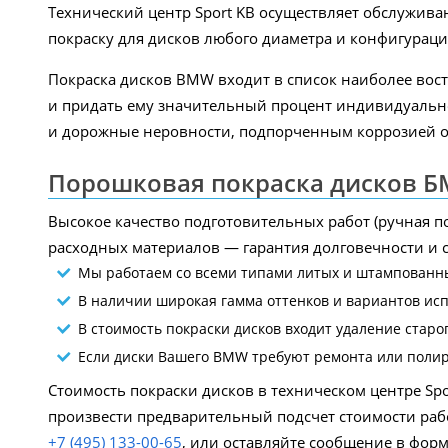
Технический центр Sport KB осуществляет обслужи
покраску для дисков любого диаметра и конфигураци
Покраска дисков BMW входит в список наиболее во
и придать ему значительный процент индивидуально
и дорожные неровности, подпорченным коррозией от
Порошковая покраска дисков Б
Высокое качество подготовительных работ (ручная п
расходных материалов — гарантия долговечности и с
Мы работаем со всеми типами литых и штампованны
В наличии широкая гамма оттенков и вариантов ис
В стоимость покраски дисков входит удаление старо
Если диски Вашего BMW требуют ремонта или полиров
Стоимость покраски дисков в техническом центре Spo
произвести предварительный подсчет стоимости рабо
+7 (495) 133-00-65
, или оставляйте сообщение в форм