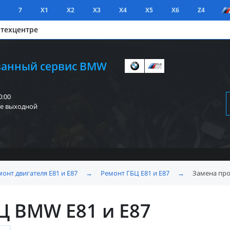
7
X1
X2
X3
X4
X5
X6
Z4
 техцентре
анный сервис BMW
0:00
е выходной
онт двигателя E81 и E87
→
Ремонт ГБЦ E81 и E87
→
Замена про
Ц BMW E81 и E87