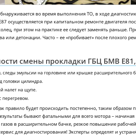
бнаруживается во время выполнения ТО, в ходе диагности
87 осуществляется при капитальном ремонте двигателя посл
лец, при этом на практике ее следует заменять раньше. П
ва или детонации. Часто – ее «пробивает» после плохого р
сти смены прокладки ГБЦ БМВ E81,
 следы эмульсии на горловине или крышке расширительного б
од головки цилиндра.
й налет на щупе.
с перегревом.
ак правило будет происходить постепенно, таким образом 
результаты бывают фатальными для всего мотора – начиная
 газов в расширительном бачке, резкое повышение рабоче
сервис для диагностирования! Эксперты определят и устран