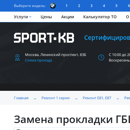
Выберите модель:
1
2
3
4
5
6
Услуги
Цены
Акции
Калькулятор ТО
О
Сертифициров
Москва, Ленинский
проспект, 83Б
С 10:00 до 2
Схема проезда
Воскресень
Главная
→
Ремонт 1 серии
→
Ремонт Е81, E87
→
Рем
Замена прокладки ГБ