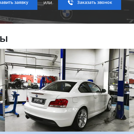
или
авить заявку
Заказать звонок
ны