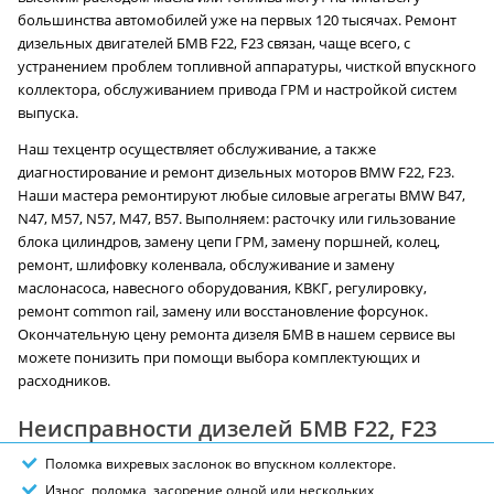
большинства автомобилей уже на первых 120 тысячах. Ремонт
дизельных двигателей БМВ F22, F23 связан, чаще всего, с
устранением проблем топливной аппаратуры, чисткой впускного
коллектора, обслуживанием привода ГРМ и настройкой систем
выпуска.
Наш техцентр осуществляет обслуживание, а также
диагностирование и ремонт дизельных моторов BMW F22, F23.
Наши мастера ремонтируют любые силовые агрегаты BMW B47,
N47, M57, N57, M47, B57. Выполняем: расточку или гильзование
блока цилиндров, замену цепи ГРМ, замену поршней, колец,
ремонт, шлифовку коленвала, обслуживание и замену
маслонасоса, навесного оборудования, КВКГ, регулировку,
ремонт common rail, замену или восстановление форсунок.
Окончательную цену ремонта дизеля БМВ в нашем сервисе вы
можете понизить при помощи выбора комплектующих и
расходников.
Неисправности дизелей БМВ F22, F23
Поломка вихревых заслонок во впускном коллекторе.
Износ, поломка, засорение одной или нескольких