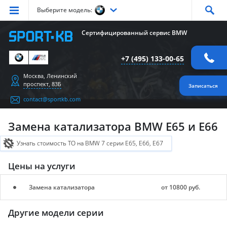
Выберите модель:
Серия
1
Серия
2
Серия
3
Серия
4
Серия
5
Сертифицированный сервис BMW
Серия
6
Серия
7
Серия
X1
Серия
X2
Серия
X3
+7 (495) 133-00-65
Серия
X4
Серия
X5
Серия
X6
Серия
Z4
Серия
M
Москва, Ленинский
проспект, 83Б
Записаться
contact@sportkb.com
Замена катализатора BMW E65 и E66
Узнать стоимость ТО на BMW 7 серии E65, E66, E67
Цены на услуги
Замена катализатора
от 10800 руб.
Другие модели серии