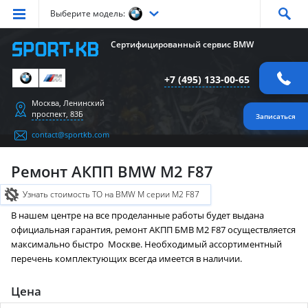
Выберите модель:
Серия
1
Серия
2
Серия
3
Серия
4
Серия
5
Сертифицированный сервис BMW
Серия
6
Серия
7
Серия
X1
Серия
X2
Серия
X3
+7 (495) 133-00-65
Серия
X4
Серия
X5
Серия
X6
Серия
Z4
Серия
M
Москва, Ленинский
проспект, 83Б
Записаться
contact@sportkb.com
Ремонт АКПП BMW M2 F87
Узнать стоимость ТО на BMW M серии M2 F87
В нашем центре на все проделанные работы будет выдана
официальная гарантия, ремонт АКПП БМВ M2 F87 осуществляется
максимально быстро Москве. Необходимый ассортиментный
перечень комплектующих всегда имеется в наличии.
Цена