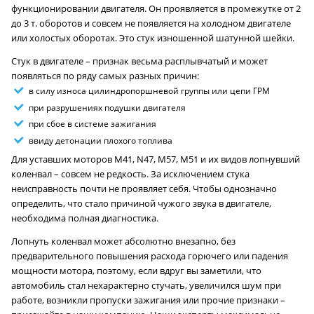
функционировании двигателя. Он проявляется в промежутке от 2
до 3 т. оборотов и совсем не появляется на холодном двигателе
или холостых оборотах. Это стук изношенной шатунной шейки.
Стук в двигателе – признак весьма расплывчатый и может
появляться по ряду самых разных причин:
в силу износа цилиндропоршневой группы или цепи ГРМ
при разрушениях подушки двигателя
при сбое в системе зажигания
ввиду детонации плохого топлива
Для уставших моторов M41, N47, M57, M51 и их видов лопнувший
коленвал – совсем не редкость. За исключением стука
неисправность почти не проявляет себя. Чтобы однозначно
определить, что стало причиной чужого звука в двигателе,
необходима полная диагностика.
Лопнуть коленвал может абсолютно внезапно, без
предварительного повышения расхода горючего или падения
мощности мотора, поэтому, если вдруг вы заметили, что
автомобиль стал нехарактерно стучать, увеличился шум при
работе, возникли пропуски зажигания или прочие признаки –