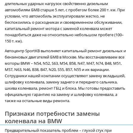
длительных ударных нагрузок свойственно дизельным
автомобилям БМВ старше 5 лет, с пробегом более 200 т. км. При
условии, что автомобиль эксплуатировали жестко, не
беспокоились о расходниках и своевременном обслуживании,
капитальный ремонт мотора с заменой коленвала может
понадобиться даже на относительно небольшом пробеге (100–
150 т. км).
Автоцентр SportKB выполняет капитальный ремонт дизельных и
бензиновых двигателей БМВ в Москве. Мы восстанавливаем все
моторы BMW – N54, N52, S63, M54, B58, N47, M47, N74, B48, M51,
M57, N63, N46, B38, B47, N20, S55, B57, N55 и их вариации.
Сотрудники нашей компании осуществляют замену вкладышей,
шлифовку коленвала, замену заднего и переднего сальника,
шкива коленвала, ремонт ГБЦ и блока. Мы готовы предоставить
официальную гарантию на замену и шлифовку коленвала, а
также на остальные виды ремонта.
Признаки потребности замены
коленвала на BMW
Предварительный показатель проблем – глухой стук при