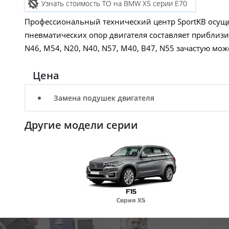
Узнать стоимость ТО на BMW X5 серии E70
Профессиональный технический центр SportKB осущ
пневматических опор двигателя составляет приблизит
N46, M54, N20, N40, N57, M40, B47, N55 зачастую мож
Цена
Замена подушек двигателя
Другие модели серии
F15
Серия X5