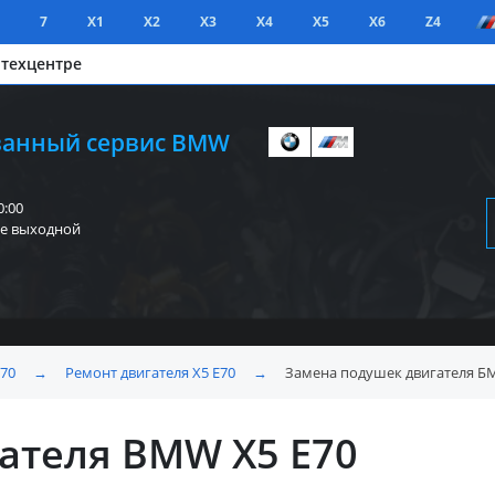
7
X1
X2
X3
X4
X5
X6
Z4
 техцентре
анный сервис BMW
0:00
е выходной
Е70
→
Ремонт двигателя X5 E70
→
Замена подушек двигателя БМ
ателя BMW X5 E70