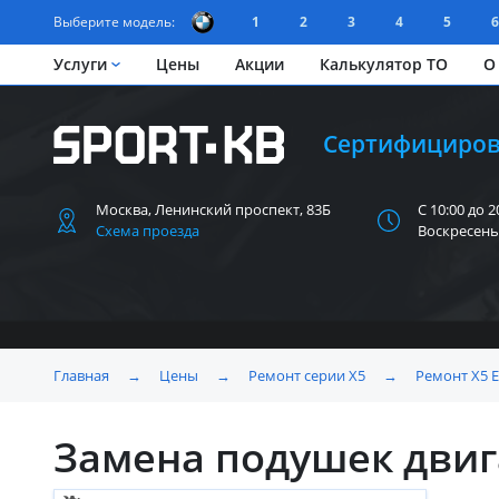
Выберите модель:
1
2
3
4
5
6
Услуги
Цены
Акции
Калькулятор ТО
О
Сертифициров
Москва, Ленинский
проспект, 83Б
С 10:00 до 2
Схема проезда
Воскресень
Главная
→
Цены
→
Ремонт серии X5
→
Ремонт Х5 
Замена подушек двиг