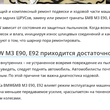
ущий и комплексный ремонт подвески и ходовой части маш
и задних ШРУСов, замену или ремонт гранаты БМВ M3 E90, 
зависит от состояния их защитных пыльников. Когда возн
песок и влага, инициируя износ шлицевых соединений и кан
руют о том, что шарнир пора ремонтировать.
 M3 E90, E92 приходится достаточн
и внутренних – не устраненное вовремя повреждение их пы
их увидеть, следует поднять автомобиль. Автомобилисты п
ым. По этой причине так важна диагностика ходовой.
Са BMWБМВ M3 E90, E92 влияет режим эксплуатации маши
на меньшее передаваемое усилие, «рассыпается» на тюнено
м колесами.