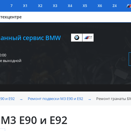
7
X1
X2
X3
X4
X5
X6
Z4
 техцентре
анный сервис BMW
0:00
е выходной
90 и E92
→
Ремонт подвески M3 E90 и E92
→
Ремонт гранаты БМ
M3 E90 и E92