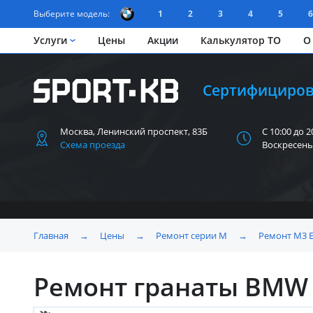
Выберите модель:
1
2
3
4
5
6
Услуги
Цены
Акции
Калькулятор ТО
О
Сертифициров
Москва, Ленинский
проспект, 83Б
С 10:00 до 2
Схема проезда
Воскресень
Главная
→
Цены
→
Ремонт серии M
→
Ремонт M3 E
Ремонт гранаты BMW 