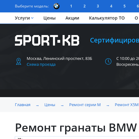
Выберите модель:
1
2
3
4
5
6
Услуги
Цены
Акции
Калькулятор ТО
О
Сертифициров
Москва, Ленинский
проспект, 83Б
С 10:00 до 2
Схема проезда
Воскресень
Главная
→
Цены
→
Ремонт серии M
→
Ремонт X5M 
Ремонт гранаты BMW 