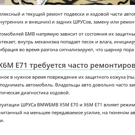
плексный и текущий ремонт подвески и ходовой части авт
внутренних и внешних) и задних ШРУСов, замену или ремон
томобилей БМВ напрямую зависит от состояния их защитны
ытекает, внутрь механизма попадает песок и влага, иниции
 вибрация во время разгона сигнализируют, что шарнир пор
X6M E71 требуется часто ремонтиро
нное в нужное время повреждение их защитного кожуха (пы
ся поднимать автомобиль. Владельцы авто довольно часто з
тическая диагностика ходовой.
плуатации ШРУСа BMWБМВ X5M E70 и X6M E71 влияет режим 
итанный на меньшее передаваемое усилие, на тюненом авт
и.