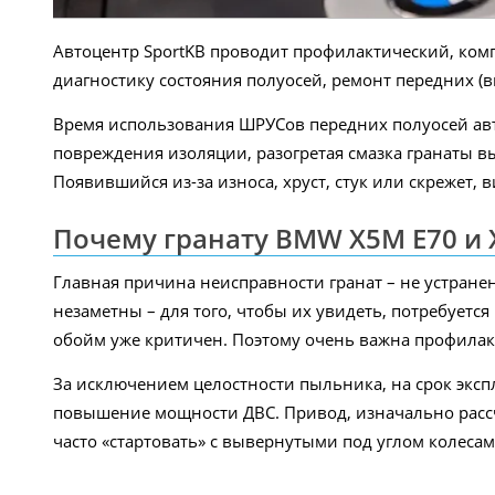
Автоцентр SportKB проводит профилактический, ком
диагностику состояния полуосей, ремонт передних (
Время использования ШРУСов передних полуосей ав
повреждения изоляции, разогретая смазка гранаты в
Появившийся из-за износа, хруст, стук или скрежет,
Почему гранату BMW X5M E70 и 
Главная причина неисправности гранат – не устране
незаметны – для того, чтобы их увидеть, потребует
обойм уже критичен. Поэтому очень важна профилак
За исключением целостности пыльника, на срок экс
повышение мощности ДВС. Привод, изначально рассч
часто «стартовать» с вывернутыми под углом колесам