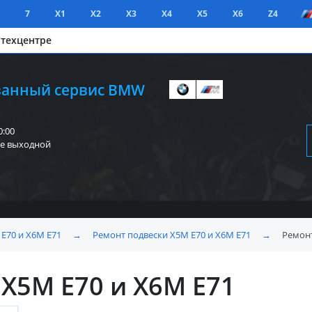
7
X1
X2
X3
X4
X5
X6
Z4
 техцентре
анный сервис BMW
0:00
е выходной
E70 и X6M E71
→
Ремонт подвески X5M E70 и X6M E71
→
Ремонт
X5M E70 и X6M E71