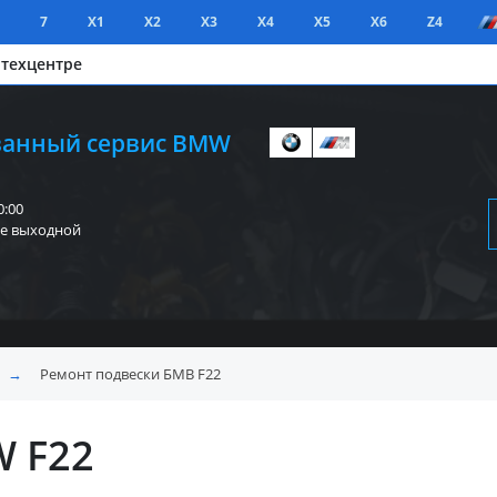
7
X1
X2
X3
X4
X5
X6
Z4
 техцентре
анный сервис BMW
0:00
е выходной
→
Ремонт подвески БМВ F22
W F22