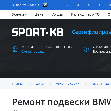
Выберите модель:
1
2
3
4
5
6
Услуги
Цены
Акции
Калькулятор ТО
О
Сертифициров
Москва, Ленинский
проспект, 83Б
С 10:00 до 2
Схема проезда
Воскресень
Главная
→
Цены
→
Ремонт 2 серии
→
Ремонт Ф22
Ремонт подвески BM