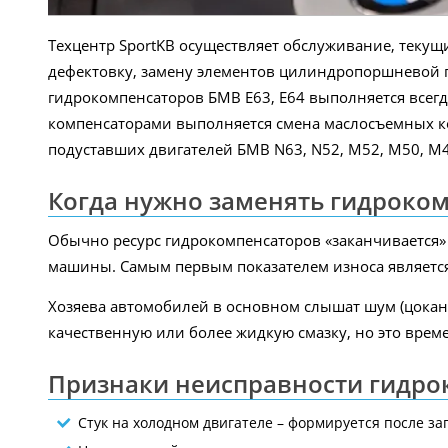
Техцентр SportKB осуществляет обслуживание, теку
дефектовку, замену элементов цилиндропоршневой г
гидрокомпенсаторов БМВ E63, E64 выполняется всегд
компенсаторами выполняется смена маслосъемных ко
подуставших двигателей БМВ N63, N52, М52, М50, М
Когда нужно заменять гидроком
Обычно ресурс гидрокомпенсаторов «заканчивается» п
машины. Самым первым показателем износа является
Хозяева автомобилей в основном слышат шум (цокань
качественную или более жидкую смазку, но это вре
Признаки неисправности гидро
Стук на холодном двигателе – формируется после зап