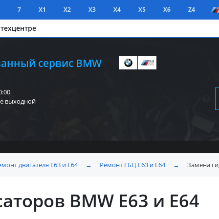
7
X1
X2
X3
X4
X5
X6
Z4
 техцентре
анный сервис BMW
0:00
е выходной
емонт двигателя E63 и E64
→
Ремонт ГБЦ E63 и E64
→
Замена ги
аторов BMW E63 и E64