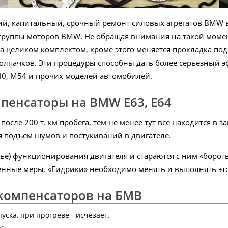
щий, капитальный, срочный ремонт силовых агрегатов BMW 
руппы моторов BMW. Не обращая внимания на такой момент
а целиком комплектом, кроме этого меняется прокладка по
лпачков. Эти процедуры способны дать более серьезный эф
40, М54 и прочих моделей автомобилей.
пенсаторы на BMW E63, E64
осле 200 т. км пробега, тем не менее тут все находится в
 подъем шумов и постукиваний в двигателе.
е) функционирования двигателя и стараются с ним «бороть
менные меры. «Гидрики» необходимо менять и выполнять эт
компенсаторов на БМВ
уска, при прогреве - исчезает.