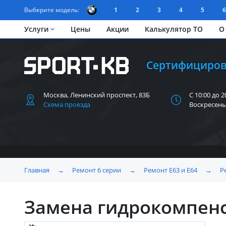
Выберите модель:
1
2
3
4
5
6
Услуги
Цены
Акции
Калькулятор ТО
О
Сертифициров
Москва, Ленинский
проспект, 83Б
С 10:00 до 2
Схема проезда
Воскресень
Главная
→
Ремонт 6 серии
→
Ремонт E63 и E64
→
Р
Замена гидрокомпенс