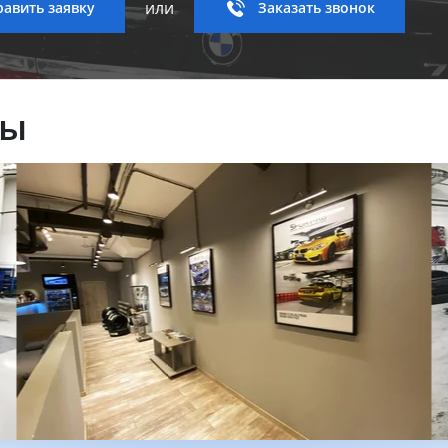
или
авить заявку
Заказать звонок
ны