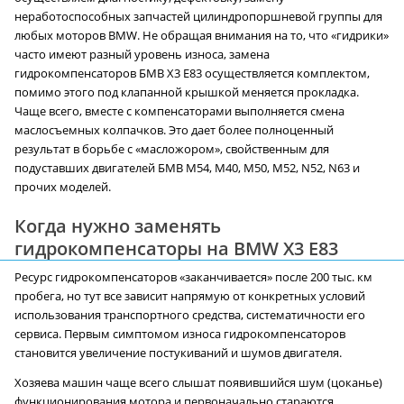
неработоспособных запчастей цилиндропоршневой группы для
любых моторов BMW. Не обращая внимания на то, что «гидрики»
часто имеют разный уровень износа, замена
гидрокомпенсаторов БМВ X3 E83 осуществляется комплектом,
помимо этого под клапанной крышкой меняется прокладка.
Чаще всего, вместе с компенсаторами выполняется смена
маслосъемных колпачков. Это дает более полноценный
результат в борьбе с «масложором», свойственным для
подуставших двигателей БМВ М54, М40, М50, М52, N52, N63 и
прочих моделей.
Когда нужно заменять
гидрокомпенсаторы на BMW X3 E83
Ресурс гидрокомпенсаторов «заканчивается» после 200 тыс. км
пробега, но тут все зависит напрямую от конкретных условий
использования транспортного средства, систематичности его
сервиса. Первым симптомом износа гидрокомпенсаторов
становится увеличение постукиваний и шумов двигателя.
Хозяева машин чаще всего слышат появившийся шум (цоканье)
функционирования мотора и первоначально стараются