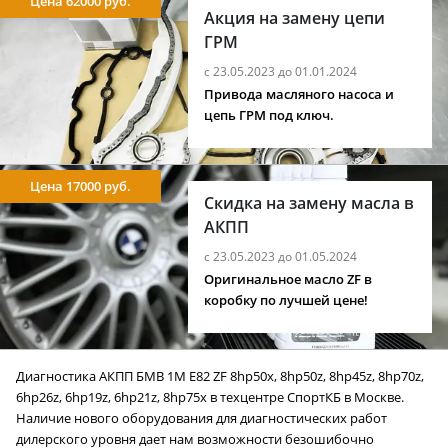
Цена 62000 руб.
Акция на замену цепи
ГРМ
с 23.05.2023 до 01.01.2024
Привода масляного насоса и
цепь ГРМ под ключ.
Цена 17000 руб.
Скидка на замену масла в
АКПП
с 23.05.2023 до 01.05.2024
Оригинальное масло ZF в
коробку по лучшей цене!
Диагностика АКПП БМВ 1M E82 ZF 8hp50x, 8hp50z, 8hp45z, 8hp70z,
6hp26z, 6hp19z, 6hp21z, 8hp75x в техцентре СпортКБ в Москве.
Наличие нового оборудования для диагностических работ
дилерского уровня дает нам возможности безошибочно