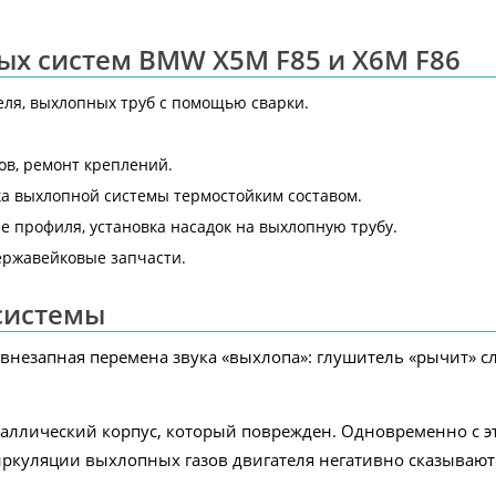
ых систем BMW X5M F85 и X6M F86
еля, выхлопных труб с помощью сварки.
ов, ремонт креплений.
ка выхлопной системы термостойким составом.
е профиля, установка насадок на выхлопную трубу.
ержавейковые запчасти.
системы
 внезапная перемена звука «выхлопа»: глушитель «рычит» с
ллический корпус, который поврежден. Одновременно с этим
куляции выхлопных газов двигателя негативно сказываются 