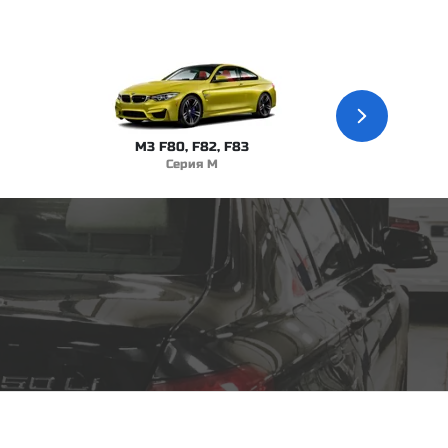
M3 F80, F82, F83
Серия M