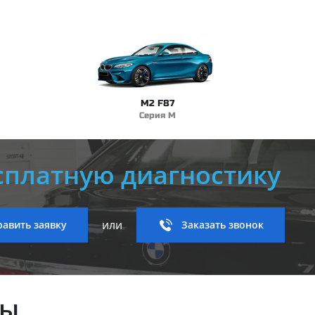
M2 F87
Серия M
сплатную диагностику
или
авить заявку
Заказать звонок
ны