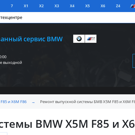
7
X1
X2
X3
X4
X5
X6
Z4
 техцентре
анный сервис BMW
0:00
е выходной
F85 и X6M F86
→
Ремонт выпускной системы БМВ X5M F85 и X6M F
стемы BMW X5M F85 и X6