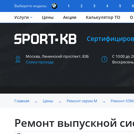
Выберите модель:
1
2
3
4
5
6
Услуги
Цены
Акции
Калькулятор ТО
О
Сертифициров
Москва, Ленинский
проспект, 83Б
С 10:00 до 2
Схема проезда
Воскресень
Главная
→
Цены
→
Ремонт серии M
→
Ремонт X5M 
Ремонт выпускной си