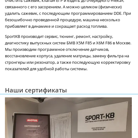
очистить сажевик, клапан ЕГР и ездить до очередного «чека»,
связанного с его засорением. А можно целиком (физически)
удалить сажевик, с последующим программированием DDE. При
безошибочно проведенной процедуре, машина несколько
прибавляет в динамике и сокращает расход топлива.
SportKB производит сервис, тюнинг, ремонт, настройку,
диагностику выпускных систем БМВ X5M F85 и X6M F86 в Москве.
Мы производим программное отключение датчиков,
восстановление корпуса, удаление матрицы, замену фильтра на
стронгеры или резонатор, а также последующую корректировку
показателей для удобной работы системы.
Наши сертификаты