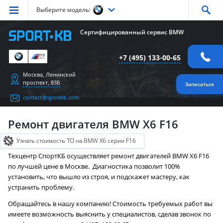
Выберите модель:
Серия
1
Серия
2
Серия
3
Серия
4
Серия
5
Сертифицированный сервис BMW
Серия
6
Серия
7
Серия
X1
Серия
X2
Серия
X3
+7 (495) 133-00-65
Серия
X4
Серия
X5
Серия
X6
Серия
Z4
Серия
M
Москва, Ленинский
проспект, 83Б
Записаться
contact@sportkb.com
Ремонт двигателя BMW X6 F16
Узнать стоимость ТО на BMW X6 серии F16
Техцентр СпортКБ осуществляет ремонт двигателей BMW X6 F16
по лучшей цене в Москве. Диагностика позволит 100%
установить, что вышло из строя, и подскажет мастеру, как
устранить проблему.
Обращайтесь в нашу компанию! Стоимость требуемых работ вы
имеете возможность выяснить у специалистов, сделав звонок по