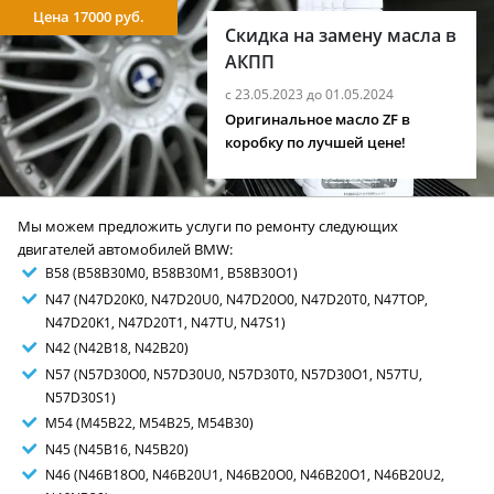
Цена 17000 руб.
Скидка на замену масла в
АКПП
с 23.05.2023 до 01.05.2024
Оригинальное масло ZF в
коробку по лучшей цене!
Мы можем предложить услуги по ремонту следующих
двигателей автомобилей BMW:
B58 (B58B30M0, B58B30M1, B58B30O1)
N47 (N47D20K0, N47D20U0, N47D20O0, N47D20T0, N47TOP,
N47D20K1, N47D20T1, N47TU, N47S1)
N42 (N42B18, N42B20)
N57 (N57D30O0, N57D30U0, N57D30T0, N57D30O1, N57TU,
N57D30S1)
M54 (M45B22, M54B25, M54B30)
N45 (N45B16, N45B20)
N46 (N46B18O0, N46B20U1, N46B20O0, N46B20O1, N46B20U2,