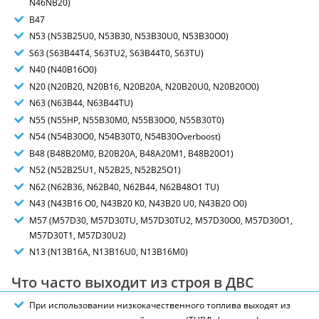
N46NB20)
B47
N53 (N53B25U0, N53B30, N53B30U0, N53B30O0)
S63 (S63B44T4, S63TU2, S63B44T0, S63TU)
N40 (N40B16O0)
N20 (N20B20, N20B16, N20B20A, N20B20U0, N20B20O0)
N63 (N63B44, N63B44TU)
N55 (N55HP, N55B30M0, N55B30O0, N55B30T0)
N54 (N54B30O0, N54B30T0, N54B30Overboost)
B48 (B48B20M0, B20B20A, B48A20M1, B48B20O1)
N52 (N52B25U1, N52B25, N52B25O1)
N62 (N62B36, N62B40, N62B44, N62B48O1 TU)
N43 (N43B16 O0, N43B20 K0, N43B20 U0, N43B20 O0)
M57 (M57D30, M57D30TU, M57D30TU2, M57D30O0, M57D30O1,
M57D30T1, M57D30U2)
N13 (N13B16A, N13B16U0, N13B16M0)
Что часто выходит из строя в ДВС
При использовании низкокачественного топлива выходят из