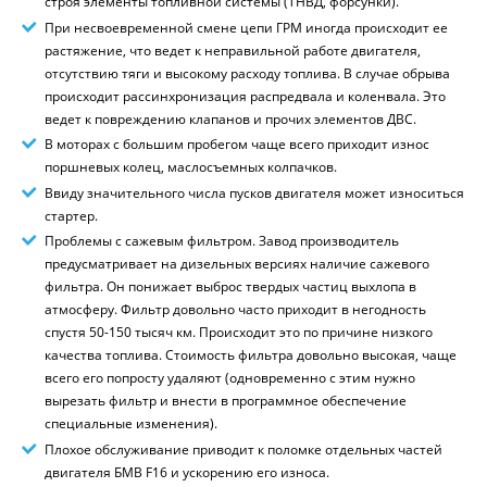
строя элементы топливной системы (ТНВД, форсунки).
При несвоевременной смене цепи ГРМ иногда происходит ее
растяжение, что ведет к неправильной работе двигателя,
отсутствию тяги и высокому расходу топлива. В случае обрыва
происходит рассинхронизация распредвала и коленвала. Это
ведет к повреждению клапанов и прочих элементов ДВС.
В моторах с большим пробегом чаще всего приходит износ
поршневых колец, маслосъемных колпачков.
Ввиду значительного числа пусков двигателя может износиться
стартер.
Проблемы с сажевым фильтром. Завод производитель
предусматривает на дизельных версиях наличие сажевого
фильтра. Он понижает выброс твердых частиц выхлопа в
атмосферу. Фильтр довольно часто приходит в негодность
спустя 50-150 тысяч км. Происходит это по причине низкого
качества топлива. Стоимость фильтра довольно высокая, чаще
всего его попросту удаляют (одновременно с этим нужно
вырезать фильтр и внести в программное обеспечение
специальные изменения).
Плохое обслуживание приводит к поломке отдельных частей
двигателя БМВ F16 и ускорению его износа.