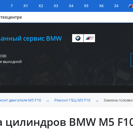
7
X1
X2
X3
X4
X5
X6
Z4
 техцентре
анный сервис BMW
0:00
е выходной
монт двигателя M5 F10
→
Ремонт ГБЦ M5 F10
→
Замена головк
а цилиндров BMW M5 F1