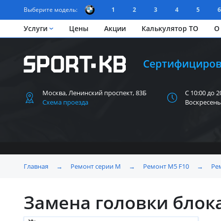
Выберите модель:
1
2
3
4
5
6
Услуги
Цены
Акции
Калькулятор ТО
О
Сертифициров
Москва, Ленинский
проспект, 83Б
С 10:00 до 2
Схема проезда
Воскресень
Главная
→
Ремонт серии M
→
Ремонт M5 F10
→
Ре
Замена головки блок