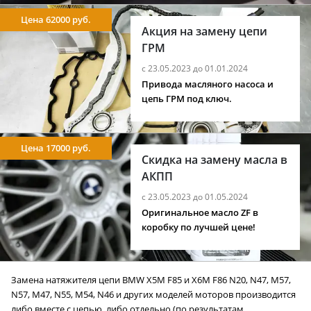
Цена 62000 руб.
Акция на замену цепи
ГРМ
с 23.05.2023 до 01.01.2024
Привода масляного насоса и
цепь ГРМ под ключ.
Цена 17000 руб.
Скидка на замену масла в
АКПП
с 23.05.2023 до 01.05.2024
Оригинальное масло ZF в
коробку по лучшей цене!
Замена натяжителя цепи BMW X5M F85 и X6M F86 N20, N47, M57,
N57, M47, N55, M54, N46 и других моделей моторов производится
либо вместе с цепью, либо отдельно (по результатам