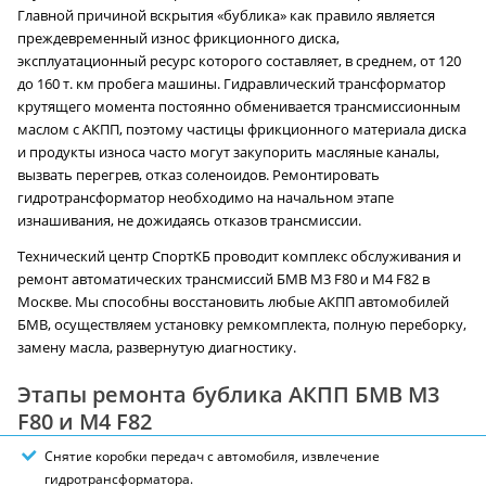
Главной причиной вскрытия «бублика» как правило является
преждевременный износ фрикционного диска,
эксплуатационный ресурс которого составляет, в среднем, от 120
до 160 т. км пробега машины. Гидравлический трансформатор
крутящего момента постоянно обменивается трансмиссионным
маслом с АКПП, поэтому частицы фрикционного материала диска
и продукты износа часто могут закупорить масляные каналы,
вызвать перегрев, отказ соленоидов. Ремонтировать
гидротрансформатор необходимо на начальном этапе
изнашивания, не дожидаясь отказов трансмиссии.
Технический центр СпортКБ проводит комплекс обслуживания и
ремонт автоматических трансмиссий БМВ M3 F80 и M4 F82 в
Москве. Мы способны восстановить любые АКПП автомобилей
БМВ, осуществляем установку ремкомплекта, полную переборку,
замену масла, развернутую диагностику.
Этапы ремонта бублика АКПП БМВ M3
F80 и M4 F82
Снятие коробки передач с автомобиля, извлечение
гидротрансформатора.