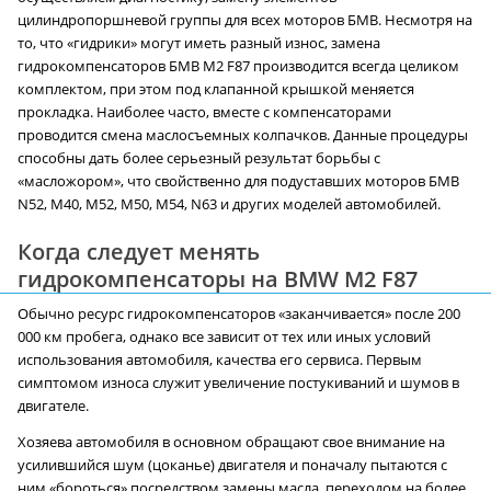
цилиндропоршневой группы для всех моторов БМВ. Несмотря на
то, что «гидрики» могут иметь разный износ, замена
гидрокомпенсаторов БМВ M2 F87 производится всегда целиком
комплектом, при этом под клапанной крышкой меняется
прокладка. Наиболее часто, вместе с компенсаторами
проводится смена маслосъемных колпачков. Данные процедуры
способны дать более серьезный результат борьбы с
«масложором», что свойственно для подуставших моторов БМВ
N52, М40, М52, М50, М54, N63 и других моделей автомобилей.
Когда следует менять
гидрокомпенсаторы на BMW M2 F87
Обычно ресурс гидрокомпенсаторов «заканчивается» после 200
000 км пробега, однако все зависит от тех или иных условий
использования автомобиля, качества его сервиса. Первым
симптомом износа служит увеличение постукиваний и шумов в
двигателе.
Хозяева автомобиля в основном обращают свое внимание на
усилившийся шум (цоканье) двигателя и поначалу пытаются с
ним «бороться» посредством замены масла, переходом на более