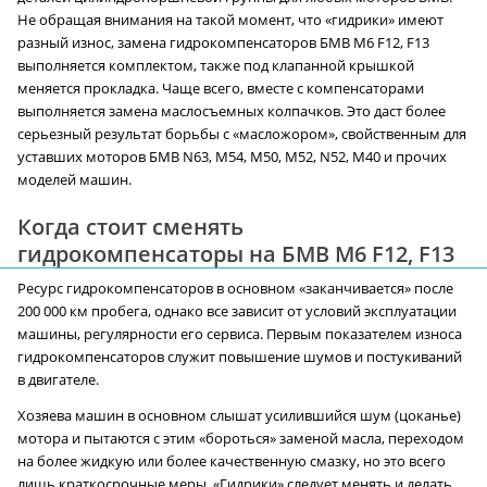
Не обращая внимания на такой момент, что «гидрики» имеют
разный износ, замена гидрокомпенсаторов БМВ M6 F12, F13
выполняется комплектом, также под клапанной крышкой
меняется прокладка. Чаще всего, вместе с компенсаторами
выполняется замена маслосъемных колпачков. Это даст более
серьезный результат борьбы с «масложором», свойственным для
уставших моторов БМВ N63, М54, М50, М52, N52, М40 и прочих
моделей машин.
Когда стоит сменять
гидрокомпенсаторы на БМВ M6 F12, F13
Ресурс гидрокомпенсаторов в основном «заканчивается» после
200 000 км пробега, однако все зависит от условий эксплуатации
машины, регулярности его сервиса. Первым показателем износа
гидрокомпенсаторов служит повышение шумов и постукиваний
в двигателе.
Хозяева машин в основном слышат усилившийся шум (цоканье)
мотора и пытаются с этим «бороться» заменой масла, переходом
на более жидкую или более качественную смазку, но это всего
лишь краткосрочные меры. «Гидрики» следует менять и делать