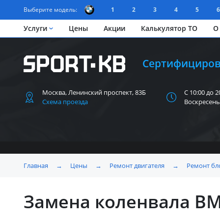
Выберите модель:
1
2
3
4
5
6
Услуги
Цены
Акции
Калькулятор ТО
О
Сертифициров
Москва, Ленинский
проспект, 83Б
С 10:00 до 2
Схема проезда
Воскресень
Главная
→
Цены
→
Ремонт двигателя
→
Ремонт бл
Замена коленвала B