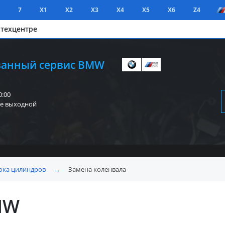
7
X1
X2
X3
X4
X5
X6
Z4
 техцентре
анный сервис BMW
0:00
е выходной
ока цилиндров
→
Замена коленвала
MW