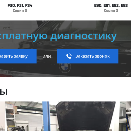
F30, F31, F34
E90, E91, E92, E93
Серия 3
Серия 3
сплатную диагностику
или
авить заявку
Заказать звонок
ны