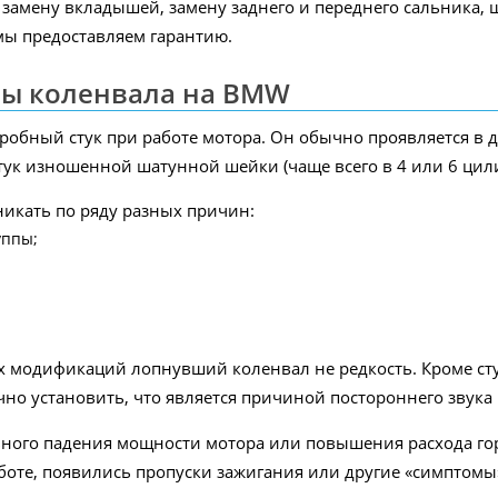
амену вкладышей, замену заднего и переднего сальника, ш
мы предоставляем гарантию.
ны коленвала на BMW
бный стук при работе мотора. Он обычно проявляется в диа
стук изношенной шатунной шейки (чаще всего в 4 или 6 цил
никать по ряду разных причин:
уппы;
х модификаций лопнувший коленвал не редкость. Кроме сту
но установить, что является причиной постороннего звука 
ьного падения мощности мотора или повышения расхода гор
аботе, появились пропуски зажигания или другие «симптомы