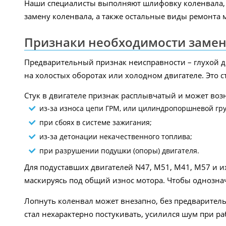
Наши специалисты выполняют шлифовку коленвала, з
замену коленвала, а также остальные виды ремонта 
Признаки необходимости заме
Предварительный признак неисправности – глухой дро
на холостых оборотах или холодном двигателе. Это 
Стук в двигателе признак расплывчатый и может воз
из-за износа цепи ГРМ, или цилиндропоршневой гр
при сбоях в системе зажигания;
из-за детонации некачественного топлива;
при разрушении подушки (опоры) двигателя.
Для подуставших двигателей N47, M51, M41, M57 и и
маскируясь под общий износ мотора. Чтобы однознач
Лопнуть коленвал может внезапно, без предварител
стал нехарактерно постукивать, усилился шум при р