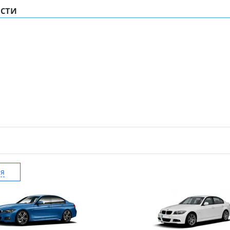
сти
ия