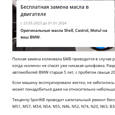
Бесплатная замена масла в
двигателе
с 23.05.2023 до 01.01.2024
Оригинальные масла Shell, Castrol, Motul на
ваш BMW.
Полная замена коленвала БМВ проводится в случае 
когда «колено» не спасет уже никакая шлифовка. Ра
автомобилей BMW старше 5 лет, с пробегом свыше 200
Если машину эксплуатировали жестко, не заботилис
может понадобиться даже на относительно небольшом 
Техцентр SportKB проводит капитальный ремонт бен
M51, M57, M54, N54, N55, N46, N52, N74, N20, N63, B3